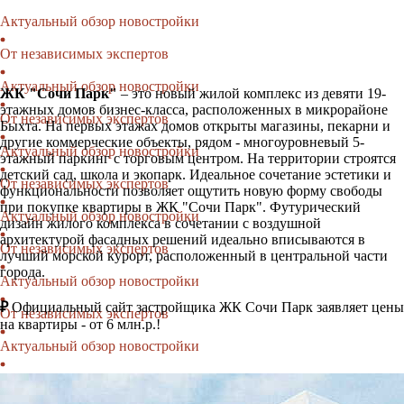
Актуальный обзор новостройки
От независимых экспертов
Актуальный обзор новостройки
ЖК "Сочи Парк"
– это новый жилой комплекс из девяти 19-
этажных домов бизнес-класса, расположенных в микрорайоне
От независимых экспертов
Быхта. На первых этажах домов открыты магазины, пекарни и
другие коммерческие объекты, рядом - многоуровневый 5-
Актуальный обзор новостройки
этажный паркинг с торговым центром. На территории строятся
детский сад, школа и экопарк. Идеальное сочетание эстетики и
От независимых экспертов
функциональности позволяет ощутить новую форму свободы
при покупке квартиры в ЖК "Сочи Парк". Футурический
Актуальный обзор новостройки
дизайн жилого комплекса в сочетании с воздушной
архитектурой фасадных решений идеально вписываются в
От независимых экспертов
лучший морской курорт, расположенный в центральной части
города.
Актуальный обзор новостройки
₽
Официальный сайт застройщика ЖК Сочи Парк заявляет цены
От независимых экспертов
на квартиры - от 6 млн.р.!
Актуальный обзор новостройки
От независимых экспертов